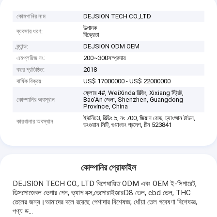
কোমপানির নাম
DEJSION TECH CO.,LTD
উত্পাদক
ব্যবসার ধরণ:
বিক্রেতা
ব্র্যান্ড:
DEJSION ODM OEM
এমপ্লয়িজ নং:
200~300সম্প্রদায়
বছর প্রতিষ্ঠিত:
2018
বার্ষিক বিক্রয়:
US$ 17000000 - US$ 22000000
ফ্লোর 4#, WeiXinda বিল্ডিং, Xixiang স্ট্রিট,
কোম্পানির অবস্থান
Bao'An জেলা, Shenzhen, Guangdong
Province, China
ইউনিট3, বিল্ডিং 5, নং 700, জিয়ান রোড, চ্যাংআন টাউন,
কারখানার অবস্থান
ডংগুয়ান সিটি, গুয়াংডং প্রদেশ, চীন 523841
কোম্পানির প্রোফাইল
DEJSION TECH CO., LTD বিশেষায়িত ODM এবং OEM ই-সিগারেট,
ডিসপোজেবল ভেপার পেন, ভ্যাপ বক্স,ভেপোরাইজারD8 তেল, cbd তেল, THC
তেলের জন্য।আমাদের দলে রয়েছে পেশাদার বিশেষজ্ঞ, ধোঁয়া তেল গবেষণা বিশেষজ্ঞ,
পণ্য ড...